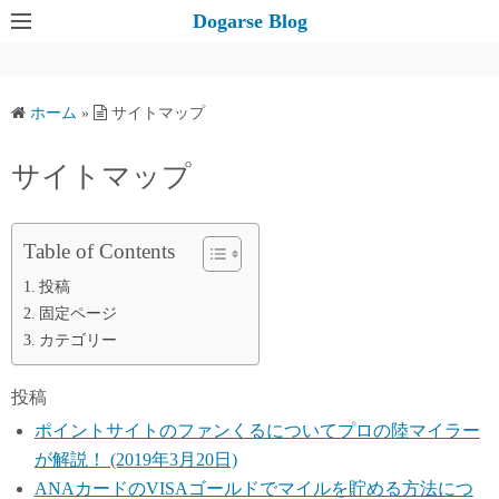
コ
Dogarse Blog
ン
テ
ン
ホーム
»
サイトマップ
ツ
へ
サイトマップ
ス
キ
ッ
Table of Contents
プ
投稿
固定ページ
カテゴリー
投稿
ポイントサイトのファンくるについてプロの陸マイラー
が解説！ (2019年3月20日)
ANAカードのVISAゴールドでマイルを貯める方法につ