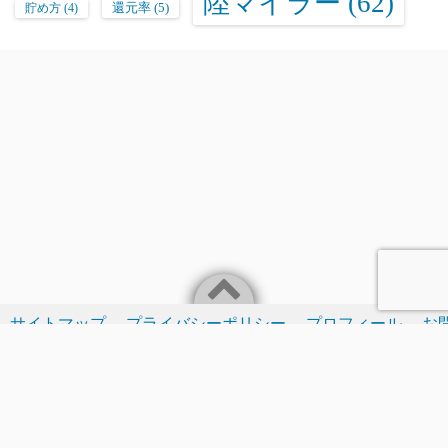
陸マイラー
(62)
還元率
(5)
貯め方
(4)
サイトマップ
プライバシーポリシー
プロフィール
お
Powered by
WordPress
Theme by
Simple Days
ANAマイルとポイ活で旅費を賢く浮かせる実践ブログ
©2026
Dogarse Blog