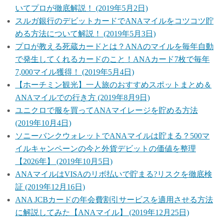
いてプロが徹底解説！ (2019年5月2日)
スルガ銀行のデビットカードでANAマイルをコツコツ貯
める方法について解説！ (2019年5月3日)
プロが教える死蔵カードとは？ANAのマイルを毎年自動
で発生してくれるカードのこと！ANAカード7枚で毎年
7,000マイル獲得！ (2019年5月4日)
【ホーチミン観光】一人旅のおすすめスポットまとめ＆
ANAマイルでの行き方 (2019年8月9日)
ユニクロで服を買ってANAマイレージを貯める方法
(2019年10月4日)
ソニーバンクウォレットでANAマイルは貯まる？500マ
イルキャンペーンの今と外貨デビットの価値を整理
【2026年】 (2019年10月5日)
ANAマイルはVISAのリボ払いで貯まる?リスクを徹底検
証 (2019年12月16日)
ANA JCBカードの年会費割引サービスを適用させる方法
に解説してみた【ANAマイル】 (2019年12月25日)