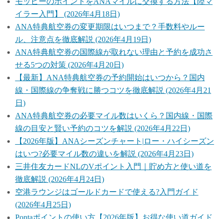
モッピーのポイントをANAマイルに交換する方法【陸マ
イラー入門】 (2026年4月18日)
ANA特典航空券の変更期限はいつまで？手数料やルー
ル、注意点を徹底解説 (2026年4月19日)
ANA特典航空券の国際線が取れない理由と予約を成功さ
せる5つの対策 (2026年4月20日)
【最新】ANA特典航空券の予約開始はいつから？国内
線・国際線の争奪戦に勝つコツを徹底解説 (2026年4月21
日)
ANA特典航空券の必要マイル数はいくら？国内線・国際
線の目安と賢い予約のコツを解説 (2026年4月22日)
【2026年版】ANAシーズンチャート|ロー・ハイシーズン
はいつ?必要マイル数の違いを解説 (2026年4月23日)
三井住友カードNLのVポイント入門｜貯め方と使い道を
徹底解説 (2026年4月24日)
空港ラウンジはゴールドカードで使える?入門ガイド
(2026年4月25日)
Pontaポイントの使い方【2026年版】お得な使い道ガイド