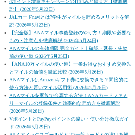
dポイント増量キャンペーンの仕組みと備え方【徹底解
説】 (2026年5月22日)
JALカードnaviとは?学生がマイルを貯めるメリットを解
説 (2026年5月23日)
【完全版】ANAマイル事後登録のやり方！期限や必要な
もの・注意点を徹底解説 (2026年5月24日)
ANAマイルの有効期限 完全ガイド｜確認・延長・失効
前の使い道 (2026年5月25日)
【ANA10万マイルの使い道】一番お得なおすすめ交換先
とマイルの価値を徹底比較 (2026年5月26日)
ANAマイルはAmazonギフト券に交換できる？間接的に
使う方法と賢いマイル活用術 (2026年5月26日)
ANAマイルを家族で合算する方法！ANAカードファミ
リーマイルの登録条件と効率的な貯め方を徹底解説
(2026年5月28日)
VポイントとPayPayポイントの違い・使い分け徹底ガイ
ド (2026年5月29日)
ANAアメックスゴールドとは?一般カードとの違いを解