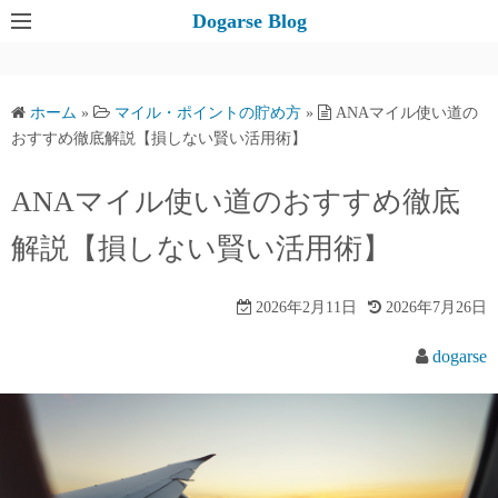
コ
Dogarse Blog
ン
テ
ン
ホーム
»
マイル・ポイントの貯め方
»
ANAマイル使い道の
ツ
おすすめ徹底解説【損しない賢い活用術】
へ
ス
ANAマイル使い道のおすすめ徹底
キ
解説【損しない賢い活用術】
ッ
プ
2026年2月11日
2026年7月26日
dogarse