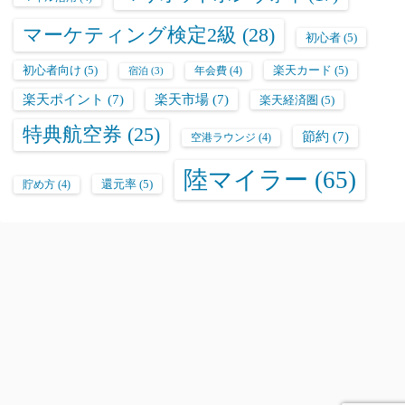
マーケティング検定2級
(28)
初心者
(5)
初心者向け
(5)
楽天カード
(5)
年会費
(4)
宿泊
(3)
楽天ポイント
(7)
楽天市場
(7)
楽天経済圏
(5)
特典航空券
(25)
節約
(7)
空港ラウンジ
(4)
陸マイラー
(65)
還元率
(5)
貯め方
(4)