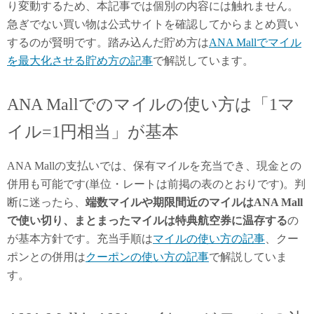
り変動するため、本記事では個別の内容には触れません。
急ぎでない買い物は公式サイトを確認してからまとめ買い
するのが賢明です。踏み込んだ貯め方は
ANA Mallでマイル
を最大化させる貯め方の記事
で解説しています。
ANA Mallでのマイルの使い方は「1マ
イル=1円相当」が基本
ANA Mallの支払いでは、保有マイルを充当でき、現金との
併用も可能です(単位・レートは前掲の表のとおりです)。判
断に迷ったら、
端数マイルや期限間近のマイルはANA Mall
で使い切り、まとまったマイルは特典航空券に温存する
の
が基本方針です。充当手順は
マイルの使い方の記事
、クー
ポンとの併用は
クーポンの使い方の記事
で解説していま
す。