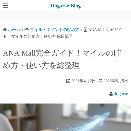
コ
Dogarse Blog
ン
テ
ン
ホーム
»
マイル・ポイントの貯め方
»
ANA Mall完全ガイ
ツ
ド！マイルの貯め方・使い方を総整理
へ
ス
ANA Mall完全ガイド！マイルの貯
キ
め方・使い方を総整理
ッ
プ
2026年4月2日
2026年8月5日
dogarse