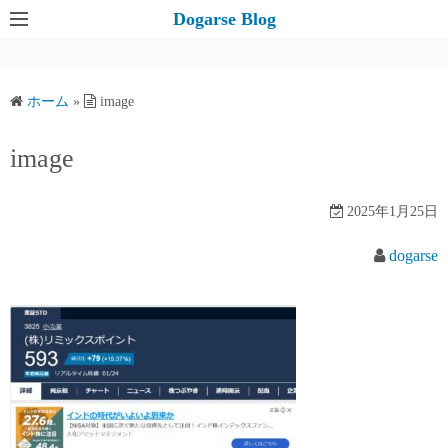
コ
Dogarse Blog
ン
テ
ン
ホーム
»
image
ツ
へ
image
ス
キ
2025年1月25日
ッ
プ
dogarse