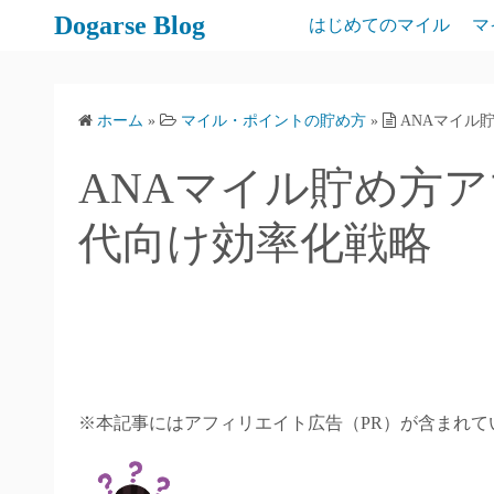
コ
Dogarse Blog
はじめてのマイル
マ
ン
テ
ン
ホーム
»
マイル・ポイントの貯め方
»
ANAマイル
ツ
へ
ANAマイル貯め方ア
ス
キ
代向け効率化戦略
ッ
プ
※本記事にはアフィリエイト広告（PR）が含まれて