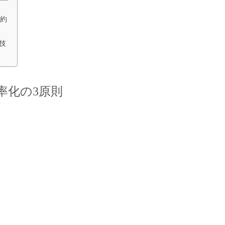
予約
技
率化の3原則